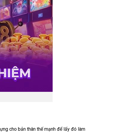
 dựng cho bản thân thế mạnh để lấy đó làm