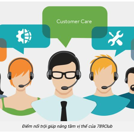
Điểm nổi trội giúp nâng tầm vị thế của 789Club