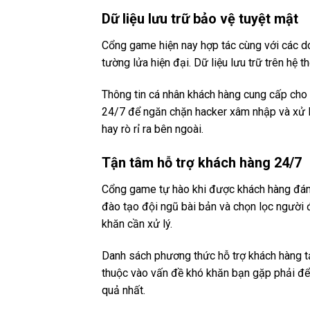
Dữ liệu lưu trữ bảo vệ tuyệt mật
Cổng game hiện nay hợp tác cùng với các d
tường lửa hiện đại. Dữ liệu lưu trữ trên hệ
Thông tin cá nhân khách hàng cung cấp cho 
24/7 để ngăn chặn hacker xâm nhập và xử lý
hay rò rỉ ra bên ngoài.
Tận tâm hỗ trợ khách hàng 24/7
Cổng game tự hào khi được khách hàng đánh 
đào tạo đội ngũ bài bản và chọn lọc người 
khăn cần xử lý.
Danh sách phương thức hỗ trợ khách hàng tại
thuộc vào vấn đề khó khăn bạn gặp phải đ
quả nhất.