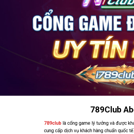
789Club Abo
789club
là cổng game lý tưởng và được khá
cung cấp dịch vụ khách hàng chuẩn quốc tế