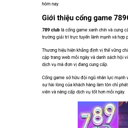
hôm nay.
Giới thiệu cổng game 789
789 club
là cổng game xanh chín và cung 
trường giải trí trực tuyến lành mạnh và hợp
Thương hiệu hiện khẳng định vị thế vững chắ
cập trang web mỗi ngày và danh sách hội vi
dịch vụ mà đơn vị đang cung cấp.
Cổng game sở hữu đội ngũ nhân lực mạnh và
sự hài lòng của khách hàng làm tôn chỉ phát
viên và nâng cấp dịch vụ tốt hơn mỗi ngày.