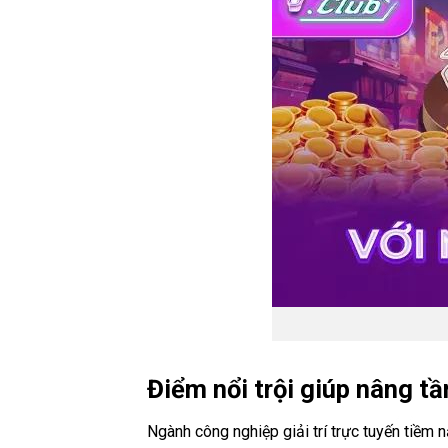
Điểm nổi trội giúp nâng t
Ngành công nghiệp giải trí trực tuyến tiềm