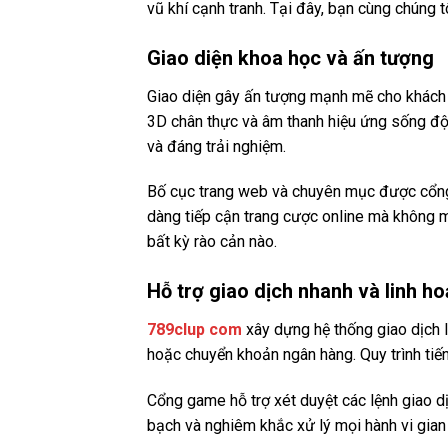
vũ khí cạnh tranh. Tại đây, bạn cùng chúng 
Giao diện khoa học và ấn tượng
Giao diện gây ấn tượng mạnh mẽ cho khách
3D chân thực và âm thanh hiệu ứng sống độn
và đáng trải nghiệm.
Bố cục trang web và chuyên mục được cổng g
dàng tiếp cận trang cược online mà không m
bất kỳ rào cản nào.
Hỗ trợ giao dịch nhanh và linh ho
789clup com
xây dựng hệ thống giao dịch l
hoặc chuyển khoản ngân hàng. Quy trình tiến
Cổng game hỗ trợ xét duyệt các lệnh giao dị
bạch và nghiêm khắc xử lý mọi hành vi gian