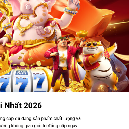
ới Nhất 2026
cung cấp đa dạng sản phẩm chất lượng và
ưởng không gian giải trí đẳng cấp ngay