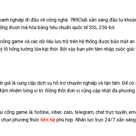
oanh nghiệp đi đầu về công nghệ. 789Club sẵn sàng đầu tư khoản
 thống được mã hóa bằng tiêu chuẩn quốc tế SSL 256-bit.
cổng game và các dữ liệu lưu trữ trên hệ thống được bảo mật an 
 lỗ hổng tường lửa kịp thời. Bởi vậy bạn yên tâm nhập cuộc giải 
giá là cung cấp dịch vụ hỗ trợ chuyên nghiệp và tận tâm. Để có
đảm nhiệm từng vị trí. Đồng thời đơn vị cũng cập nhật đa phương 
 cổng game là: hotline, viber, zalo, telegram, chat trực tuyến, 
ể chọn phương thức
liên hệ
phù hợp. Nhân lực trực 24/7 sẵn sàng 