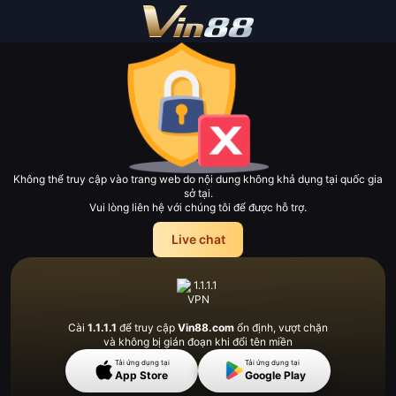
Không thể truy cập vào trang web do nội dung không khả dụng tại quốc gia
sở tại.
Vui lòng liên hệ với chúng tôi để được hỗ trợ.
Live chat
Cài
1.1.1.1
để truy cập
Vin88.com
ổn định, vượt
chặn
và không bị gián đoạn khi đổi tên miền
Tải ứng dụng tại
Tải ứng dụng tại
App Store
Google Play